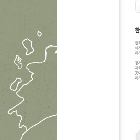
한
한
세
하
경
미
곳
하