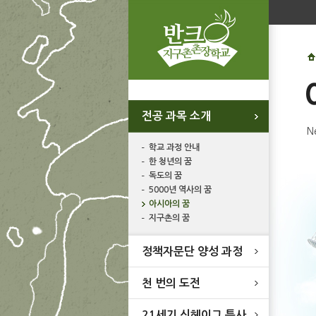
전공 과목 소개
N
학교 과정 안내
한 청년의 꿈
독도의 꿈
5000년 역사의 꿈
아시아의 꿈
지구촌의 꿈
정책자문단 양성 과정
천 번의 도전
21세기 신헤이그 특사