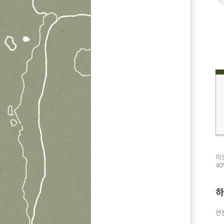
이
4
하
언